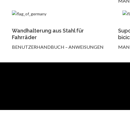
MANU
Wandhalterung aus Stahl für
Supo
Fahrräder
bici
BENUTZERHANDBUCH – ANWEISUNGEN
MANU