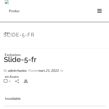
SLIDE-5-FR
PORTADA
»
SLIDE-5-FR
Slide-5-fr
By
admin-huniox
Posted
mars 21, 2022
In
0